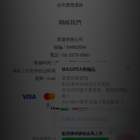
合作實體通路
聯絡我們
星揚有限公司
統編 / 54852694
電話 / 02-2578-6561
客服時間 / 周一 ~ 周五 10:00 ~ 18:00
MAGIPEA美極品
地址 / 台北市松山區南京東路五段168號五樓(辦公室非門市)
親愛的寶寶🥰
電郵 / customercare@magipea.com
歡迎來到美極品官方商店
有任何問題不要客氣，都跟我們說
喔 !
15小時小幫手在線上幫您解答 :)
回覆至 MAGIPEA美極品
點我獲得購物金馬上用
隱私權聲明
| 2015 - 2025 © MAGIPEA美極品