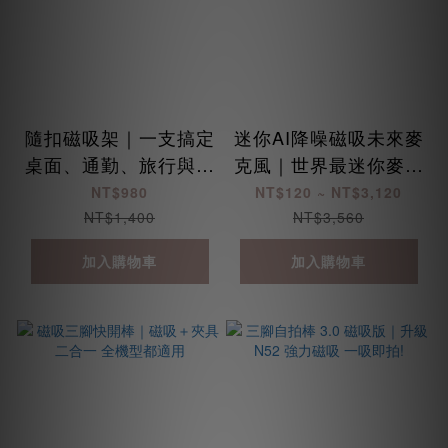
隨扣磁吸架｜一支搞定
迷你AI降噪磁吸未來麥
桌面、通勤、旅行與拍
克風｜世界最迷你麥克
攝角度
風！5.5g無痕磁吸，
NT$980
NT$120 ~ NT$3,120
AI降噪雙人收音神器
NT$1,400
NT$3,560
加入購物車
加入購物車