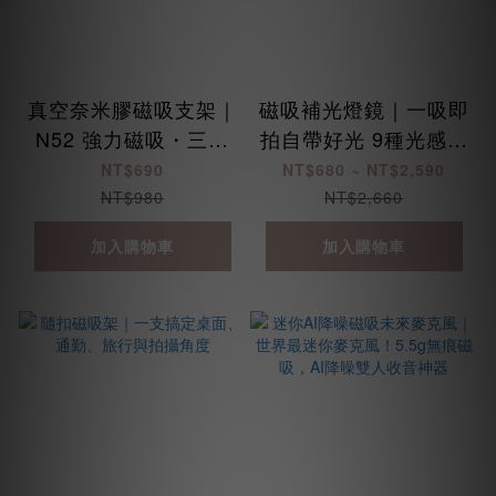
真空奈米膠磁吸支架｜
磁吸補光燈鏡｜一吸即
N52 強力磁吸・三軸
拍自帶好光 9種光感隨
調節・水洗重複使用
手切換
NT$690
NT$680 ~ NT$2,590
NT$980
NT$2,660
加入購物車
加入購物車