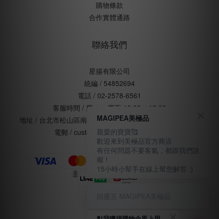
購物條款
合作實體通路
聯絡我們
星揚有限公司
統編 / 54852694
電話 / 02-2578-6561
客服時間 / 周一 ~ 周五 10:00 ~ 18:00
MAGIPEA美極品
地址 / 台北市松山區南京東路五段168號五樓(辦公室非門市)
親愛的寶寶🥰
電郵 / customercare@magipea.com
歡迎來到美極品官方商店
有任何問題不要客氣，都跟我們說
喔 !
15小時小幫手在線上幫您解答 :)
回覆至 MAGIPEA美極品
點我獲得購物金馬上用