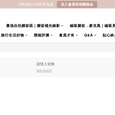
消費滿$1200即享免運
加入會員現領購物金
最強自拍腳架區｜腳架補光錄影
磁吸腳架．麥克風｜磁吸
｜旅行生活好物
開箱評價
會員才有
Q&A
貼心終
請登入兌換
條款與細則