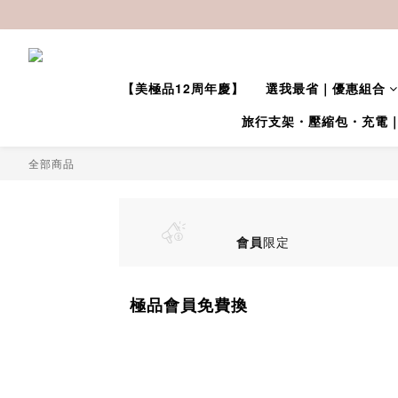
【美極品12周年慶】
選我最省｜優惠組合
旅行支架・壓縮包・充電
全部商品
會員
限定
極品會員免費換