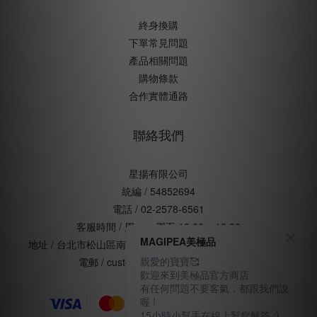
終身換購
下單常見問題
產品相關問題
購物條款
合作實體通路
聯絡我們
星揚有限公司
統編 / 54852694
電話 / 02-2578-6561
客服時間 / 周一 ~ 周五 10:00 ~ 18:00
MAGIPEA美極品
地址 / 台北市松山區南京東路五段168號五樓(辦公室非門市)
親愛的寶寶🥰
電郵 / customercare@magipea.com
歡迎來到美極品官方商店
有任何問題不要客氣，都跟我們說
喔 !
15小時小幫手在線上幫您解答 :)