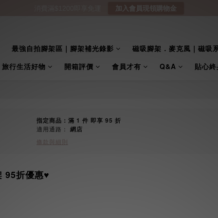
消費滿$1200即享免運
加入會員現領購物金
最強自拍腳架區｜腳架補光錄影
磁吸腳架．麥克風｜磁吸
｜旅行生活好物
開箱評價
會員才有
Q&A
貼心終
指定商品：滿 1 件 即享 95 折
適用通路：
網店
條款與細則
架 95折優惠♥