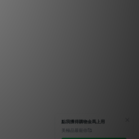
點我獲得購物金馬上用
美極品最寵你🥰