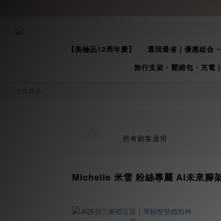
【美極品12周年慶】
選我最省｜優惠組合
旅行支架・壓縮包・充電
全部商品
所有顧客適用
Michelle 米雪 粉絲專屬 AI未來腳