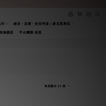
系列
錄音・直播・收音神器｜麥克風專區
身換購區
平台團購 保固
每頁顯示 24 個