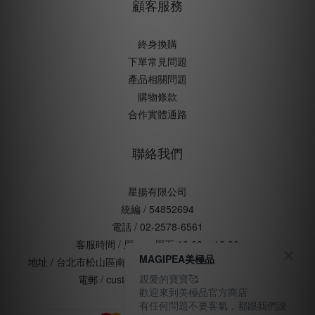
顧客服務
終身換購
下單常見問題
產品相關問題
購物條款
合作實體通路
聯絡我們
星揚有限公司
統編 / 54852694
電話 / 02-2578-6561
客服時間 / 周一 ~ 周五 10:00 ~ 18:00
MAGIPEA美極品
地址 / 台北市松山區南京東路五段168號五樓(辦公室非門市)
親愛的寶寶🥰
電郵 / customercare@magipea.com
歡迎來到美極品官方商店
有任何問題不要客氣，都跟我們說