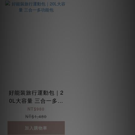
好能裝旅行運動包｜2
0L大容量 三合一多功
能包
NT$980
NT$1,480
加入購物車