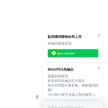
點我獲得購物金馬上用
美極品最寵你🥰
連結 LINE 帳號
MAGIPEA美極品
親愛的寶寶🥰
歡迎來到美極品官方商店
有任何問題不要客氣，都跟我們說
喔 !
15小時小幫手在線上幫您解答 :)
回覆至 MAGIPEA美極品