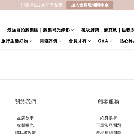
消費滿$1200即享免運
加入會員現領購物金
最強自拍腳架區｜腳架補光錄影
磁吸腳架．麥克風｜磁吸
｜旅行生活好物
開箱評價
會員才有
Q&A
貼心終
關於我們
顧客服務
品牌故事
終身換購
媒體曝光
下單常見問題
隱私權政策
產品相關問題