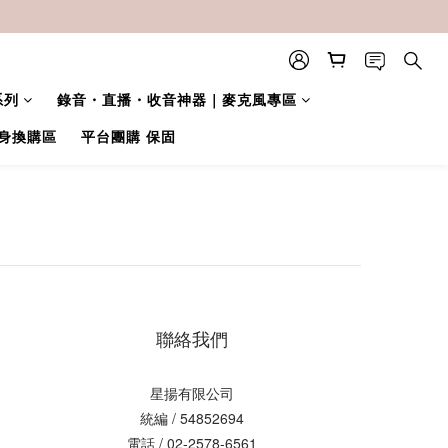
系列
錄音・直播・收音神器｜麥克風專區
身換購區
平台團購 保固
聯絡我們
星揚有限公司
統編 / 54852694
電話 / 02-2578-6561